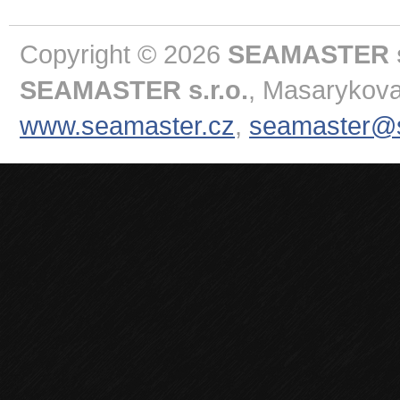
Copyright © 2026
SEAMASTER s.
SEAMASTER s.r.o.
, Masarykova
www.seamaster.cz
,
seamaster@s