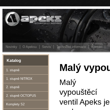
Novinky
O Apeksu
Servis
Technické informace
Kontakt
Katalog
Malý vypou
1. stupně
1. stupně NITROX
Malý
2. stupně
vypouštěcí
2. stupně OCTOPUS
ventil Apeks je
Komplety S2