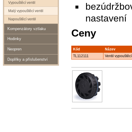
Vypouštěcí ventil
bezúdržbov
Malý vypouštěcí ventil
nastavení
Napouštěcí ventil
Kompenzátory vztlaku
Ceny
Hodinky
Neopren
Kód
Název
TL112111
Ventil vypouštěc
Doplňky a příslušenství