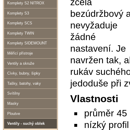
zcela
Komplety S2 NITROX
bezúdržbový 
Komplety S3
nevyžaduje
Komplety SCS
Komplety TWIN
žádné
Komplety SIDEMOUNT
nastavení. Je
Měřící přístroje
navržen tak, a
Ventily a skruže
rukáv suchého
Cívky, bubny, šipky
jedoduše při z
Tašky, batohy, vaky
Svítilny
Vlastnosti
Masky
průměr 4
Ploutve
nízký profil
Ventily - suchý oblek