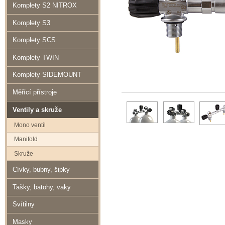
Komplety S2 NITROX
Komplety S3
Komplety SCS
Komplety TWIN
Komplety SIDEMOUNT
Měřící přístroje
Ventily a skruže
Mono ventil
Manifold
Skruže
Cívky, bubny, šipky
Tašky, batohy, vaky
Svítilny
Masky