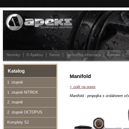
Novinky
O Apeksu
Servis
Technické informace
Kontakt
Katalog
Manifold
1. stupně
< zpět na popis
1. stupně NITROX
Manifold - propojka s izolátorem vč
2. stupně
2. stupně OCTOPUS
Komplety S2