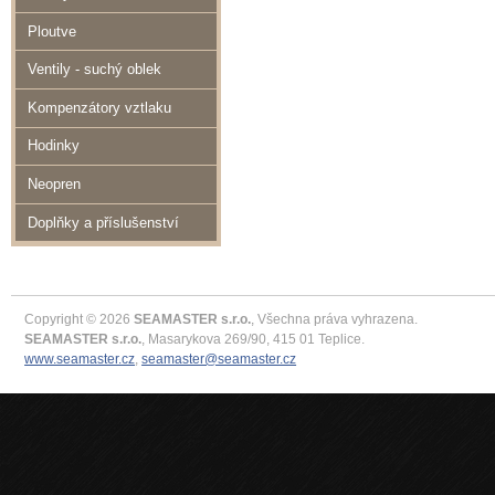
Ploutve
Ventily - suchý oblek
Kompenzátory vztlaku
Hodinky
Neopren
Doplňky a příslušenství
Copyright © 2026
SEAMASTER s.r.o.
, Všechna práva vyhrazena.
SEAMASTER s.r.o.
, Masarykova 269/90, 415 01 Teplice.
www.seamaster.cz
,
seamaster@seamaster.cz