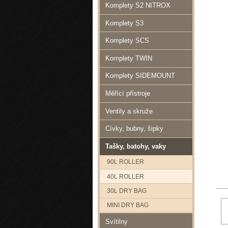
Komplety S2 NITROX
Komplety S3
Komplety SCS
Komplety TWIN
Komplety SIDEMOUNT
Měřící přístroje
Ventily a skruže
Cívky, bubny, šipky
Tašky, batohy, vaky
90L ROLLER
40L ROLLER
30L DRY BAG
MINI DRY BAG
Svítilny