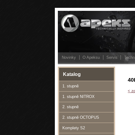
Novinky
O Apeksu
Servis
Techn
Katalog
40
1. stupně
< zp
1. stupně NITROX
2. stupně
2. stupně OCTOPUS
Komplety S2