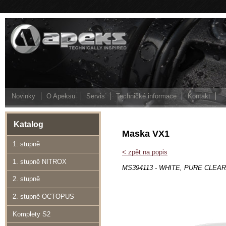
Novinky
O Apeksu
Servis
Technické informace
Kontakt
Katalog
Maska VX1
1. stupně
< zpět na popis
1. stupně NITROX
MS394113 - WHITE, PURE CLEAR
2. stupně
2. stupně OCTOPUS
Komplety S2