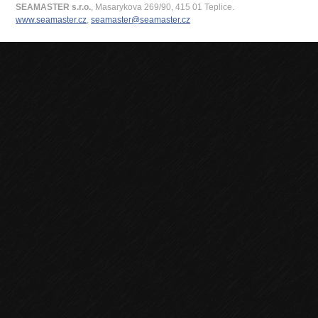
SEAMASTER s.r.o.
, Masarykova 269/90, 415 01 Teplice.
www.seamaster.cz
,
seamaster@seamaster.cz