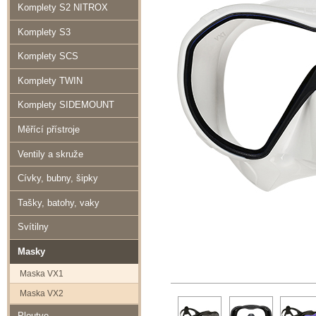
Komplety S2 NITROX
Komplety S3
Komplety SCS
Komplety TWIN
Komplety SIDEMOUNT
Měřící přístroje
Ventily a skruže
Cívky, bubny, šipky
Tašky, batohy, vaky
Svítilny
Masky
Maska VX1
Maska VX2
Ploutve