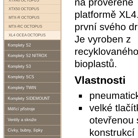
na prověřené
XTX40 OCTOPUS
XTX50 OCTOPUS
platformě XL4
MTX-R OCTOPUS
první svého d
MTX-RC OCTOPUS
XL4 OCEA OCTOPUS
Je vyroben z
Komplety S2
recyklovaného
Komplety S2 NITROX
bioplastů.
Komplety S3
Vlastnosti
Komplety SCS
Komplety TWIN
pneumatic
Komplety SIDEMOUNT
velké tlačí
Měřící přístroje
otevřenou 
Ventily a skruže
konstrukcí
Cívky, bubny, šipky