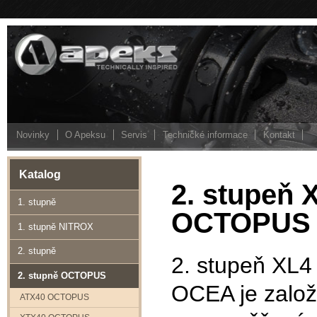
Novinky
O Apeksu
Servis
Technické informace
Kontakt
Katalog
2. stupeň
1. stupně
OCTOPUS
1. stupně NITROX
2. stupně
2. stupeň XL4
2. stupně OCTOPUS
OCEA je zalo
ATX40 OCTOPUS