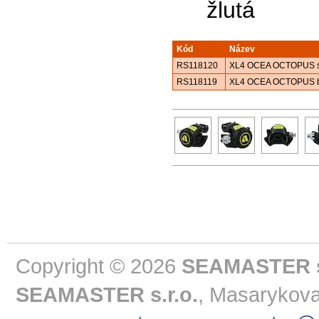
žlutá
Kód
Název
RS118120
XL4 OCEA OCTOPUS s ha
RS118119
XL4 OCEA OCTOPUS b
Copyright © 2026
SEAMASTER s.
SEAMASTER s.r.o.
, Masarykova