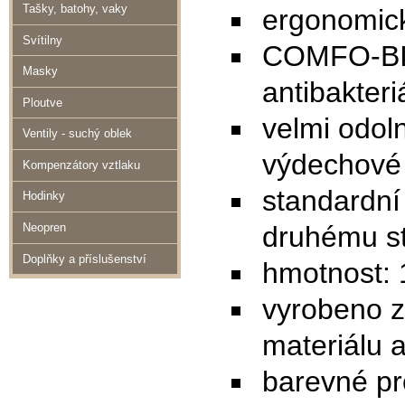
Tašky, batohy, vaky
ergonomick
Svítilny
COMFO-BIT
Masky
antibakteri
Ploutve
velmi odol
Ventily - suchý oblek
výdechové 
Kompenzátory vztlaku
standardní
Hodinky
druhému s
Neopren
Doplňky a příslušenství
hmotnost: 
vyrobeno z
materiálu a
barevné pr